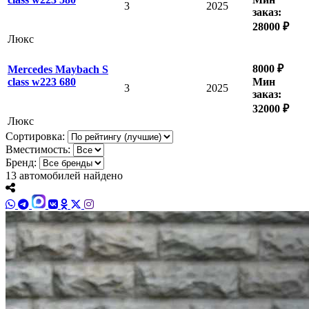
3
2025
заказ:
28000 ₽
Люкс
8000 ₽
Mercedes Maybach S
Мин
class w223 680
3
2025
заказ:
32000 ₽
Люкс
Сортировка:
Вместимость:
Бренд:
13
автомобилей найдено