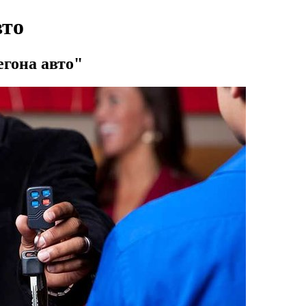
вто
егона авто