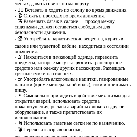
местах, давать советы по маршруту.
- 🚶‍♂️ Вставать и ходить по салону во время движения.
- 🚷 Стоять в проходах во время движения.
- 🎒 Размещать багаж в салоне — проход между
сиденьями должен оставаться свободным для
безопасности движения.
- 🚭 Употреблять наркотические вещества, курить в
салоне или туалетной кабине, находиться в состоянии
опьянения.
- 👚 Находиться в пачкающей одежде, перевозить
предметы, которые могут загрязнить транспортное
средство или одежду других пассажиров. Размещать
грязные сумки на сиденьях.
- 🍺 Употреблять алкогольные напитки, газированные
напитки (кроме минеральной воды), соки и принимать
пищу.
- 🚪 Самовольно приводить в действие механизмы для
открытия дверей, использовать средства
пожаротушения, рычаги аварийных люков и другое
оборудование, а также препятствовать их
использованию.
- 📰 Использовать газетные сетки не по назначению.
- 💣 Перевозить взрывоопасные,
легковоспламеняющиеся, отравляющие, едкие и