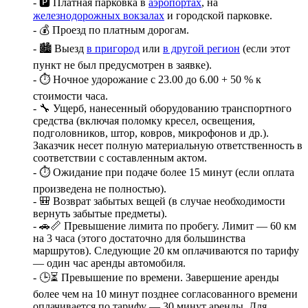
- 🅿️ Платная парковка в
аэропортах
, на
железнодорожных вокзалах
и городской парковке.
- 💰 Проезд по платным дорогам.
- 🏙️ Выезд
в пригород
или
в другой регион
(если этот
пункт не был предусмотрен в заявке).
- ⏱️ Ночное удорожание с 23.00 до 6.00 + 50 % к
стоимости часа.
- 🔧 Ущерб, нанесенный оборудованию транспортного
средства (включая поломку кресел, освещения,
подголовников, штор, ковров, микрофонов и др.).
Заказчик несет полную материальную ответственность в
соответствии с составленным актом.
- ⏱️ Ожидание при подаче более 15 минут (если оплата
произведена не полностью).
- 🎒 Возврат забытых вещей (в случае необходимости
вернуть забытые предметы).
- 🚗📏 Превышение лимита по пробегу. Лимит — 60 км
на 3 часа (этого достаточно для большинства
маршрутов). Следующие 20 км оплачиваются по тарифу
— один час аренды автомобиля.
- 🕒⏳ Превышение по времени. Завершение аренды
более чем на 10 минут позднее согласованного времени
оплачивается по тарифу — 30 минут аренды. Для