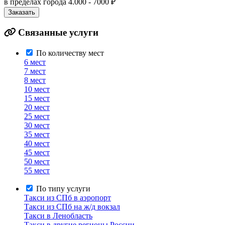
в пределах города
4.000 - 7000 ₽
Заказать
Связанные услуги
По количеству мест
6 мест
7 мест
8 мест
10 мест
15 мест
20 мест
25 мест
30 мест
35 мест
40 мест
45 мест
50 мест
55 мест
По типу услуги
Такси из СПб в аэропорт
Такси из СПб на ж/д вокзал
Такси в Ленобласть
Такси в другие регионы России