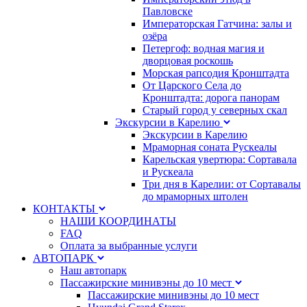
Павловске
Императорская Гатчина: залы и
озёра
Петергоф: водная магия и
дворцовая роскошь
Морская рапсодия Кронштадта
От Царского Села до
Кронштадта: дорога панорам
Старый город у северных скал
Экскурсии в Карелию
Экскурсии в Карелию
Мраморная соната Рускеалы
Карельская увертюра: Сортавала
и Рускеала
Три дня в Карелии: от Сортавалы
до мраморных штолен
КОНТАКТЫ
НАШИ КООРДИНАТЫ
FAQ
Оплата за выбранные услуги
АВТОПАРК
Наш автопарк
Пассажирские минивэны до 10 мест
Пассажирские минивэны до 10 мест