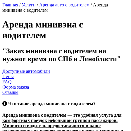
Главная
/
Услуги
/
Аренда авто с водителем
/
Аренда
минивэна с водителем
Аренда минивэна с
водителем
Заказ минивэна с водителем на
нужное время по СПб и Ленобласти
Доступные автомобили
Цены
FAQ
Форма заказа
Отзывы
Что такое аренда минивэна с водителем?
Аренда минивэна с водителем — это удобная услуга для
комфортных поездок небольшой группой пассажиров.
Минивэн и водитель предоставляются в ваше
распоряжение на нужное количество часов, а маршрут и