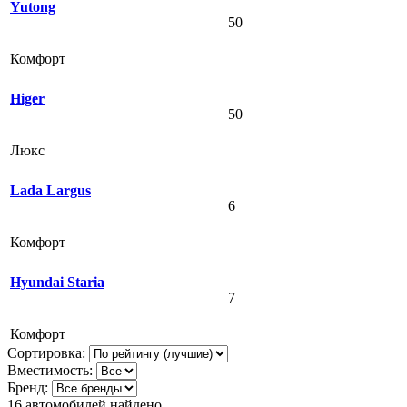
Yutong
50
Комфорт
Higer
50
Люкс
Lada Largus
6
Комфорт
Hyundai Staria
7
Комфорт
Сортировка:
Вместимость:
Бренд:
16
автомобилей найдено