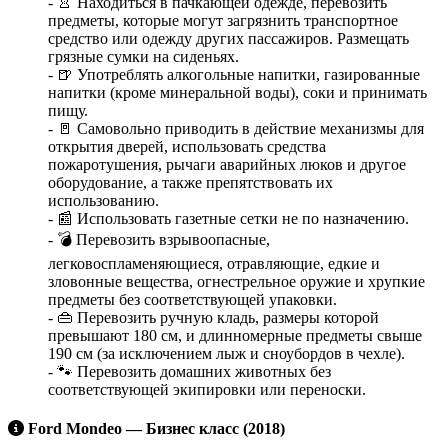
- 👚 Находиться в пачкающей одежде, перевозить
предметы, которые могут загрязнить транспортное
средство или одежду других пассажиров. Размещать
грязные сумки на сиденьях.
- 🍺 Употреблять алкогольные напитки, газированные
напитки (кроме минеральной воды), соки и принимать
пищу.
- 🚪 Самовольно приводить в действие механизмы для
открытия дверей, использовать средства
пожаротушения, рычаги аварийных люков и другое
оборудование, а также препятствовать их
использованию.
- 📰 Использовать газетные сетки не по назначению.
- 💣 Перевозить взрывоопасные,
легковоспламеняющиеся, отравляющие, едкие и
зловонные вещества, огнестрельное оружие и хрупкие
предметы без соответствующей упаковки.
- 👜 Перевозить ручную кладь, размеры которой
превышают 180 см, и длинномерные предметы свыше
190 см (за исключением лыж и сноубордов в чехле).
- 🐾 Перевозить домашних животных без
соответствующей экипировки или переноски.
Ford Mondeo — Бизнес класс (2018)