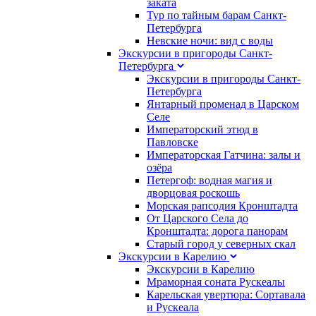
заката
Тур по тайным барам Санкт-
Петербурга
Невские ночи: вид с воды
Экскурсии в пригороды Санкт-
Петербурга
Экскурсии в пригороды Санкт-
Петербурга
Янтарный променад в Царском
Селе
Императорский этюд в
Павловске
Императорская Гатчина: залы и
озёра
Петергоф: водная магия и
дворцовая роскошь
Морская рапсодия Кронштадта
От Царского Села до
Кронштадта: дорога панорам
Старый город у северных скал
Экскурсии в Карелию
Экскурсии в Карелию
Мраморная соната Рускеалы
Карельская увертюра: Сортавала
и Рускеала