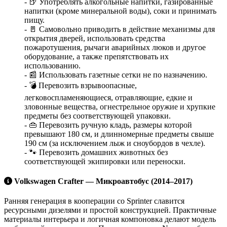
- 🍺 Употреблять алкогольные напитки, газированные
напитки (кроме минеральной воды), соки и принимать
пищу.
- 🚪 Самовольно приводить в действие механизмы для
открытия дверей, использовать средства
пожаротушения, рычаги аварийных люков и другое
оборудование, а также препятствовать их
использованию.
- 📰 Использовать газетные сетки не по назначению.
- 💣 Перевозить взрывоопасные,
легковоспламеняющиеся, отравляющие, едкие и
зловонные вещества, огнестрельное оружие и хрупкие
предметы без соответствующей упаковки.
- 👜 Перевозить ручную кладь, размеры которой
превышают 180 см, и длинномерные предметы свыше
190 см (за исключением лыж и сноубордов в чехле).
- 🐾 Перевозить домашних животных без
соответствующей экипировки или переноски.
Volkswagen Crafter — Микроавтобус (2014–2017)
Ранняя генерация в кооперации со Sprinter славится
ресурсными дизелями и простой конструкцией. Практичные
материалы интерьера и логичная компоновка делают модель