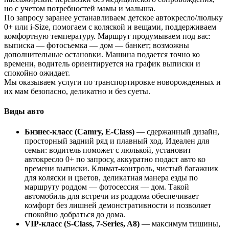
но с учетом потребностей мамы и малыша.
По запросу заранее устанавливаем детское автокресло/люльку
0+ или i‑Size, помогаем с коляской и вещами, поддерживаем
комфортную температуру. Маршрут продумываем под вас:
выписка — фотосъемка — дом — банкет; возможны
дополнительные остановки. Машина подается точно ко
времени, водитель ориентируется на график выписки и
спокойно ожидает.
Мы оказываем услуги по транспортировке новорожденных и
их мам безопасно, деликатно и без суеты.
Виды авто
Бизнес‑класс (Camry, E‑Class)
— сдержанный дизайн,
просторный задний ряд и плавный ход. Идеален для
семьи: водитель поможет с люлькой, установит
автокресло 0+ по запросу, аккуратно подаст авто ко
времени выписки. Климат‑контроль, чистый багажник
для коляски и цветов, деликатная манера езды по
маршруту роддом — фотосессия — дом. Такой
автомобиль для встречи из роддома обеспечивает
комфорт без лишней демонстративности и позволяет
спокойно добраться до дома.
VIP‑класс (S‑Class, 7‑Series, A8)
— максимум тишины,