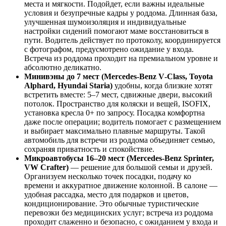
места и мягкости. Подойдет, если важны идеальные
условия и безупречные кадры у роддома. Длинная база,
улучшенная шумоизоляция и индивидуальные
настройки сидений помогают маме восстановиться в
пути. Водитель действует по протоколу, координируется
с фотографом, предусмотрено ожидание у входа.
Встреча из роддома проходит на премиальном уровне и
абсолютно деликатно.
Минивэны до 7 мест (Mercedes‑Benz V‑Class, Toyota
Alphard, Hyundai Staria)
удобны, когда близкие хотят
встретить вместе: 5–7 мест, сдвижные двери, высокий
потолок. Пространство для коляски и вещей, ISOFIX,
установка кресла 0+ по запросу. Посадка комфортна
даже после операции; водитель помогает с размещением
и выбирает максимально плавные маршруты. Такой
автомобиль для встречи из роддома объединяет семью,
сохраняя приватность и спокойствие.
Микроавтобусы 16–20 мест (Mercedes‑Benz Sprinter,
VW Crafter)
— решение для большой семьи и друзей.
Организуем несколько точек посадки, подачу ко
времени и аккуратное движение колонной. В салоне —
удобная рассадка, место для подарков и цветов,
кондиционирование. Это обычные туристические
перевозки без медицинских услуг; встреча из роддома
проходит слаженно и безопасно, с ожиданием у входа и